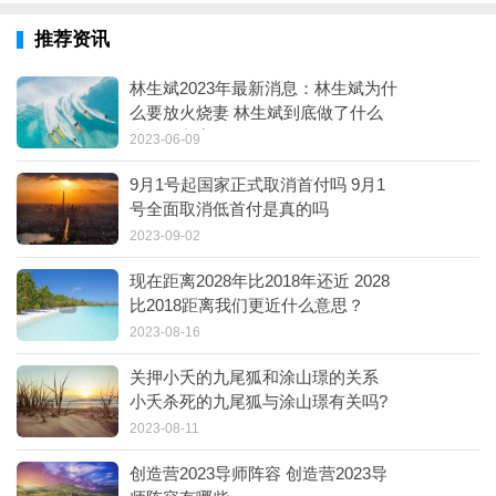
推荐资讯
林生斌2023年最新消息：林生斌为什
么要放火烧妻 林生斌到底做了什么
为何不立案
2023-06-09
9月1号起国家正式取消首付吗 9月1
号全面取消低首付是真的吗
2023-09-02
现在距离2028年比2018年还近 2028
比2018距离我们更近什么意思？
2023-08-16
关押小夭的九尾狐和涂山璟的关系
小夭杀死的九尾狐与涂山璟有关吗?
2023-08-11
创造营2023导师阵容 创造营2023导