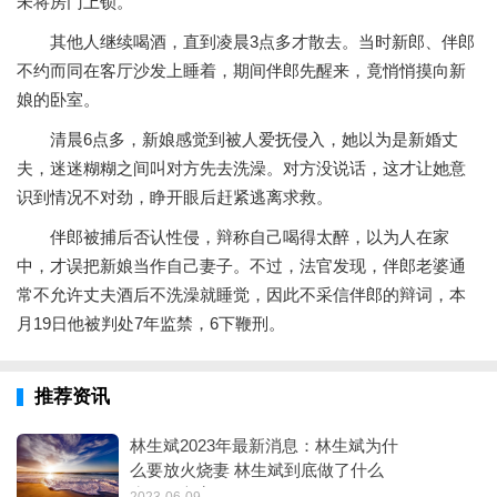
未将房门上锁。
其他人继续喝酒，直到凌晨3点多才散去。当时新郎、伴郎
不约而同在客厅沙发上睡着，期间伴郎先醒来，竟悄悄摸向新
娘的卧室。
清晨6点多，新娘感觉到被人爱抚侵入，她以为是新婚丈
夫，迷迷糊糊之间叫对方先去洗澡。对方没说话，这才让她意
识到情况不对劲，睁开眼后赶紧逃离求救。
伴郎被捕后否认性侵，辩称自己喝得太醉，以为人在家
中，才误把新娘当作自己妻子。不过，法官发现，伴郎老婆通
常不允许丈夫酒后不洗澡就睡觉，因此不采信伴郎的辩词，本
月19日他被判处7年监禁，6下鞭刑。
推荐资讯
林生斌2023年最新消息：林生斌为什
么要放火烧妻 林生斌到底做了什么
为何不立案
2023-06-09