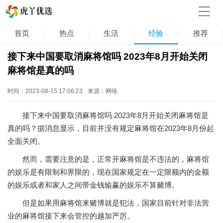
首页
热点
生活
经验
推荐
接下来中国要取消麻将馆吗 2023年8月开始关闭
麻将馆是真的吗
时间：2023-08-15 17:06:23
来源：网络
接下来中国要取消麻将馆吗 2023年8月开始关闭麻将馆是
真的吗？据消息显示，目前并没有规定麻将馆在2023年8月份起
全面关闭。
然而，需要注意的是，正常开麻将馆是不违法的，麻将馆
的娱乐是有限制和界限的，现在国家规定在一定限额内的金额
的娱乐或者和家人之间带金钱输赢的娱乐不算赌博。
但是如果用麻将馆来赌博就是犯法，国家目前针对非法营
业的麻将馆接下来会管控的越加严厉。