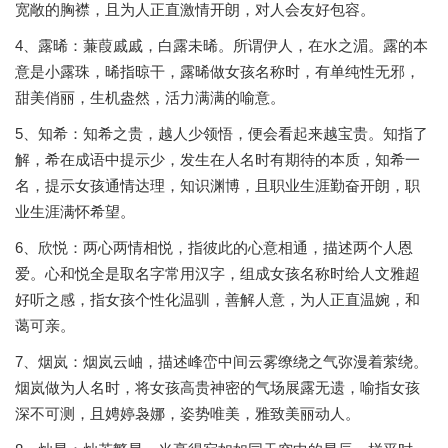
宽敞的胸襟，且为人正直激情开朗，对人会友好包容。
4、露晞：蒹葭戚戚，白露未晞。所谓伊人，在水之湄。露的本
意是小露珠，晞指晾干，露晞做女孩名称时，有单纯性无邪，
甜美俏丽，生机盎然，活力满满的喻意。
5、知希：知希之贵，越人少领悟，便会看起来越宝贵。知指了
解，希在成语中提示少，发生在人名时有期待的本质，知希一
名，提示女孩通情达理，知识渊博，且职业生涯勤奋开朗，职
业生涯满怀希望。
6、欣悦：两心两情相悦，指彼此的心意相通，描述两个人恩
爱。心和悦全是取名字常用汉字，组成女孩名称时给人文雅超
好听之感，指女孩个性化温驯，善解人意，为人正直温婉，和
蔼可亲。
7、烟岚：烟岚云岫，描述峰峦中间云雾缭绕之气弥漫着萦绕。
烟岚做为人名时，将女孩高贵神密的气场展露无遗，喻指女孩
深不可测，且娉婷袅娜，姿势唯美，雅致美丽动人。