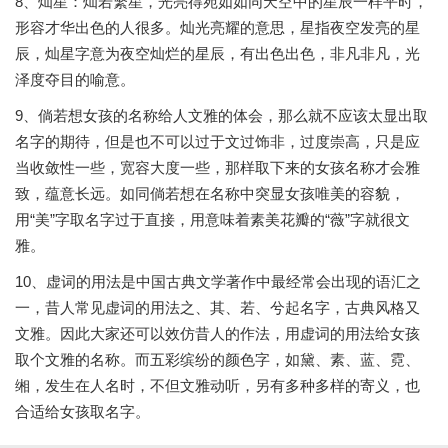
8、灿星：灿若繁星，光亮得宛如如同天空中的星辰一样平时，
形容才华出色的人很多。灿光亮耀的意思，星指夜空发亮的星
辰，灿星字意为夜空灿烂的星辰，有出色出色，非凡非凡，光
泽度夺目的喻意。
9、倘若想女孩的名称给人文雅的体会，那么就不应该太显出取
名字的期待，但是也不可以过于文过饰非，过度崇高，只是应
当收敛性一些，宽容大度一些，那样取下来的女孩名称才会雅
致，蕴意长远。如同倘若想在名称中突显女孩唯美的容貌，
用“美”字取名字过于直接，用意味着素美花瓣的“薇”字就很文
雅。
10、虚词的用法是中国古典文学著作中最经常会出现的语汇之
一，昔人常见虚词的用法之、其、若、兮起名字，古典风格又
文雅。因此大家还可以效仿昔人的作法，用虚词的用法给女孩
取个文雅的名称。而五彩缤纷的颜色字，如黛、素、蓝、霓、
缃，发生在人名时，不但文雅动听，另有多种多样的寄义，也
合适给女孩取名字。