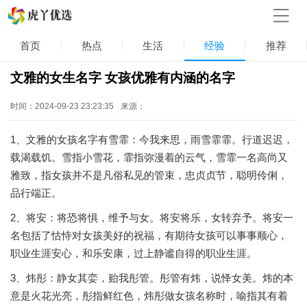
首页
热点
生活
经验
推荐
文雅的女生名字 女孩优雅有内涵的名字
时间：2024-09-23 23:23:35
来源：
1、文雅的女孩名字有雪霏：今我来思，雨雪霏霏。行道迟迟，
载渴载饥。雪指小雪花，霏指弥漫着的云气，雪霏一名高尚又
雅致，指女孩并不是凡俗私见的管束，忠贞贞节，聪明伶俐，
品行端正。
2、将安：将恐将惧，维予与女。将安将乐，女转弃予。将安一
名包括了怙恃对女孩美好的祝福，有期待女孩可以事事顺心，
职业生涯安心，和乐安康，过上静谧自得的职业生涯。
3、炜彤：静女其娈，贻我彤管。彤管有炜，说怿女美。炜的本
意是火花光亮，彤指鲜红色，炜彤做女孩名称时，喻指其有着