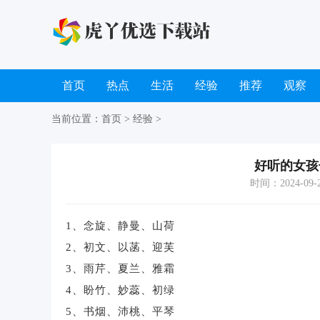
首页
热点
生活
经验
推荐
观察
当前位置：
首页
>
经验
>
好听的女孩
时间：2024-09-28
1、念旋、静曼、山荷
2、初文、以菡、迎芙
3、雨芹、夏兰、雅霜
4、盼竹、妙蕊、初绿
5、书烟、沛桃、平琴