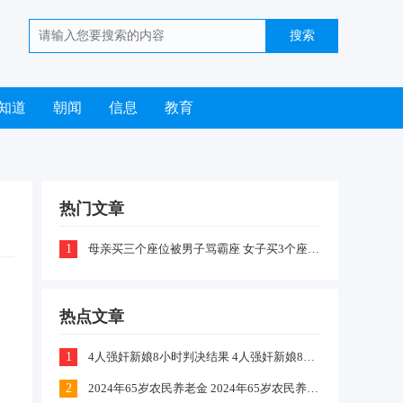
知道
朝闻
信息
教育
热门文章
1
母亲买三个座位被男子骂霸座 女子买3个座位被无座大爷骂哭怎么回事
热点文章
1
4人强奸新娘8小时判决结果 4人强奸新娘8小时案件嫌疑犯判刑什么情况
2
2024年65岁农民养老金 2024年65岁农民养老金上涨多少