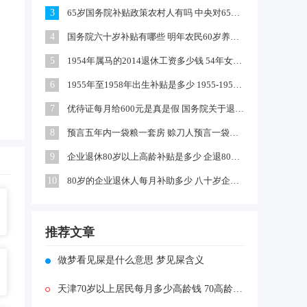
3
65岁国务院补贴政策农村人有吗 中央对65岁以上老人有补贴吗
4
国务院六十岁补贴有哪些 明年农民60岁养老金每月领多少钱
5
1954年属马的2014退休工资多少钱 54年女马出生农村每年养老金多少
6
1955年至1958年出生补贴是多少 1955-1958年出生补贴在哪领
7
优待证每月给600元是真是假 国务院关于退伍军人每月补助文件
8
预言五年内一袋粮一套房 赊刀人预言一袋面换五栋楼真的吗
9
企业退休80岁以上高龄补贴是多少 企退80岁以上有100元补贴吗
10
80岁的企业退休人每月补助多少 八十岁企退人员补发工资吗
推荐文章
做梦看见屎是什么意思 梦见屎含义
天津70岁以上居民每月多少高龄钱 70高龄补贴天津有吗？