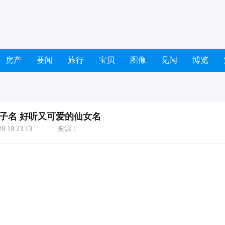
房产
要闻
旅行
宝贝
图像
见闻
博览
子名 好听又可爱的仙女名
 10:23:13
来源：