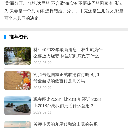
适”而分开。当然,这里的“不合适”确实有不要孩子的因素,但我认
为,夫妻是一个共同体,选择结婚、分手、丁克还是生儿育女,都是
两个人共同的决定。
推荐资讯
林生斌2023年最新消息：林生斌为什
么要放火烧妻 林生斌到底做了什么
为何不立案
2023-06-09
9月1号起国家正式取消首付吗 9月1
号全面取消低首付是真的吗
2023-09-02
现在距离2028年比2018年还近 2028
比2018距离我们更近什么意思？
2023-08-16
关押小夭的九尾狐和涂山璟的关系