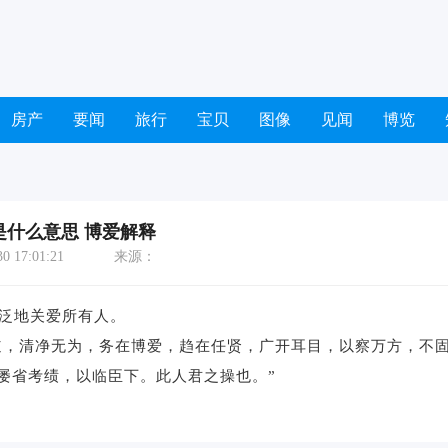
房产
要闻
旅行
宝贝
图像
见闻
博览
是什么意思 博爱解释
 17:01:21
来源：
广泛地关爱所有人。
之道，清净无为，务在博爱，趋在任贤，广开耳目，以察万方，不
屡省考绩，以临臣下。此人君之操也。”