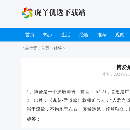
首页
热点
生活
经验
推荐
观察
当前位置：
首页
>
经验
>
博爱
时间：2024-09-30
1、博爱是一个汉语词语，拼音： bó ài，意思是
2、出处：《说苑·君道篇》载师旷言云：“人君
溺于流欲，不拘系于左右，廓然远见，踔然独立，
标签：