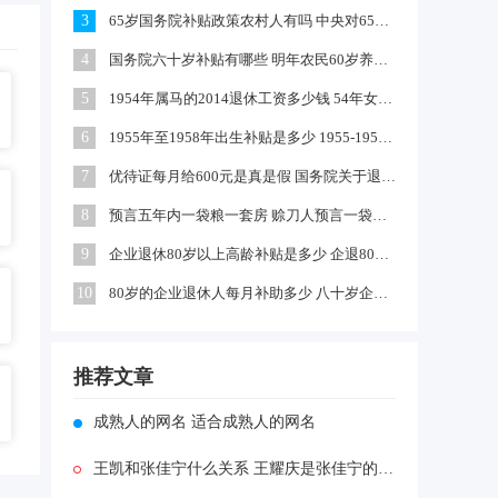
3
65岁国务院补贴政策农村人有吗 中央对65岁以上老人有补贴吗
4
国务院六十岁补贴有哪些 明年农民60岁养老金每月领多少钱
5
1954年属马的2014退休工资多少钱 54年女马出生农村每年养老金多少
6
1955年至1958年出生补贴是多少 1955-1958年出生补贴在哪领
7
优待证每月给600元是真是假 国务院关于退伍军人每月补助文件
8
预言五年内一袋粮一套房 赊刀人预言一袋面换五栋楼真的吗
9
企业退休80岁以上高龄补贴是多少 企退80岁以上有100元补贴吗
10
80岁的企业退休人每月补助多少 八十岁企退人员补发工资吗
推荐文章
成熟人的网名 适合成熟人的网名
王凯和张佳宁什么关系 王耀庆是张佳宁的亲舅舅吗