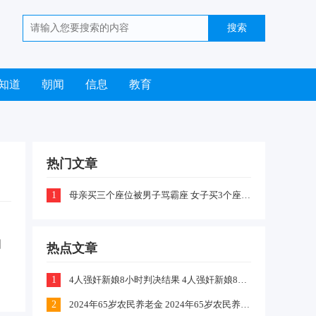
知道
朝闻
信息
教育
热门文章
1
母亲买三个座位被男子骂霸座 女子买3个座位被无座大爷骂哭怎么回事
固
热点文章
1
4人强奸新娘8小时判决结果 4人强奸新娘8小时案件嫌疑犯判刑什么情况
2
2024年65岁农民养老金 2024年65岁农民养老金上涨多少