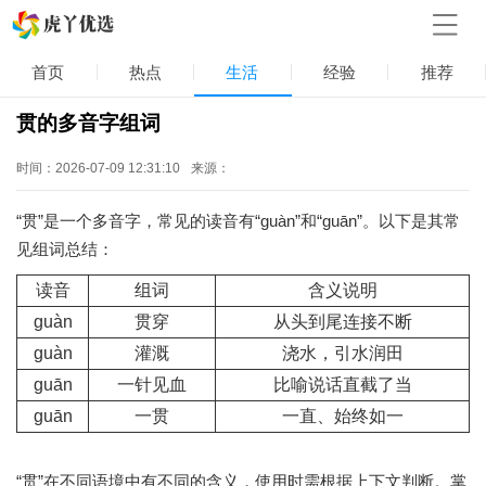
首页
热点
生活
经验
推荐
贯的多音字组词
时间：2026-07-09 12:31:10
来源：
“贯”是一个多音字，常见的读音有“guàn”和“guān”。以下是其常
见组词总结：
读音
组词
含义说明
guàn
贯穿
从头到尾连接不断
guàn
灌溉
浇水，引水润田
guān
一针见血
比喻说话直截了当
guān
一贯
一直、始终如一
“贯”在不同语境中有不同的含义，使用时需根据上下文判断。掌