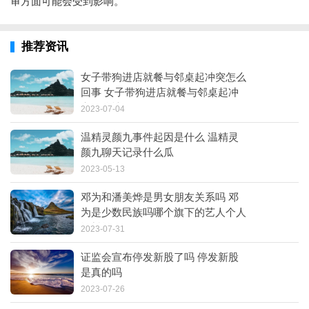
审方面可能会受到影响。
推荐资讯
女子带狗进店就餐与邻桌起冲突怎么
回事 女子带狗进店就餐与邻桌起冲
突什么情况
2023-07-04
温精灵颜九事件起因是什么 温精灵
颜九聊天记录什么瓜
2023-05-13
邓为和潘美烨是男女朋友关系吗 邓
为是少数民族吗哪个旗下的艺人个人
资料简介
2023-07-31
证监会宣布停发新股了吗 停发新股
是真的吗
2023-07-26