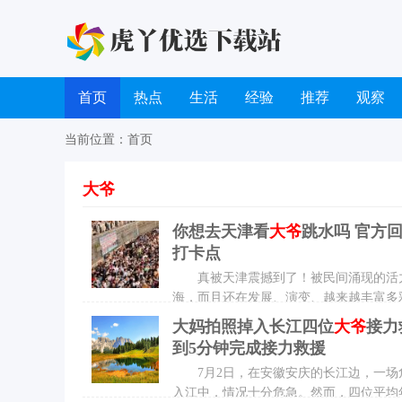
首页
热点
生活
经验
推荐
观察
当前位置：
首页
大爷
你想去天津看
大爷
跳水吗 官方
打卡点
真被天津震撼到了！被民间涌现的活力
海，而且还在发展、演变、越来越
大妈拍照掉入长江四位
大爷
接力
到5分钟完成接力救援
7月2日，在安徽安庆的长江边，一场
入江中，情况十分危急。然而，四位平均年