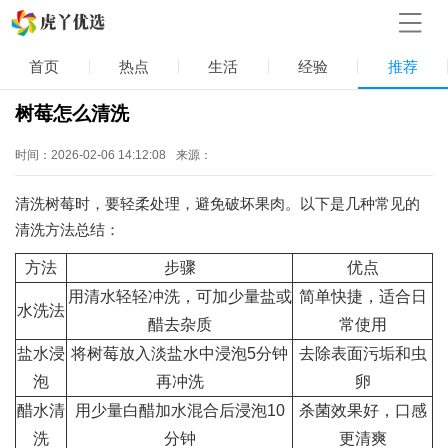
首页
热点
生活
经验
推荐
树莓怎么清洗
时间：2026-02-06 14:12:08
来源：
清洗树莓时，要轻柔处理，避免破坏果肉。以下是几种常见的
清洗方法总结：
方法
步骤
优点
用清水轻轻冲洗，可加少量盐或
简单快捷，适合日
水洗法
醋去杂质
常使用
盐水浸
将树莓放入淡盐水中浸泡5分钟
去除表面污垢和虫
泡
再冲洗
卵
醋水清
用少量白醋加水混合后浸泡10
杀菌效果好，口感
洗
分钟
更清爽