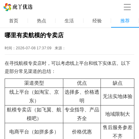
首页
热点
生活
经验
推荐
哪里有卖航模的专卖店
时间：2026-07-08 17:37:09
来源：
在寻找航模专卖店时，可以考虑线上平台和线下实体店。以下
是部分常见渠道的总结：
渠道类型
优点
缺点
线上平台（如淘宝、京
选择多、价格透
无法实地体验
东）
明
航模专卖店（如飞翼、航
专业指导、产品
地域限制大
模吧）
齐全
售后服务参差
电商平台（如拼多多）
价格优惠
不齐