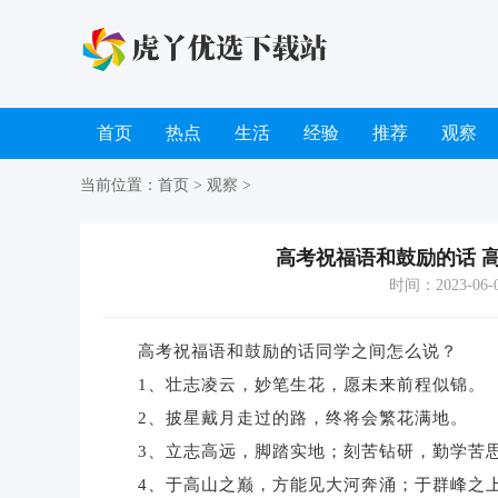
首页
热点
生活
经验
推荐
观察
当前位置：
首页
>
观察
>
高考祝福语和鼓励的话 
时间：2023-06-05
高考祝福语和鼓励的话同学之间怎么说？
1、壮志凌云，妙笔生花，愿未来前程似锦。
2、披星戴月走过的路，终将会繁花满地。
3、立志高远，脚踏实地；刻苦钻研，勤学苦思
4、于高山之巅，方能见大河奔涌；于群峰之上