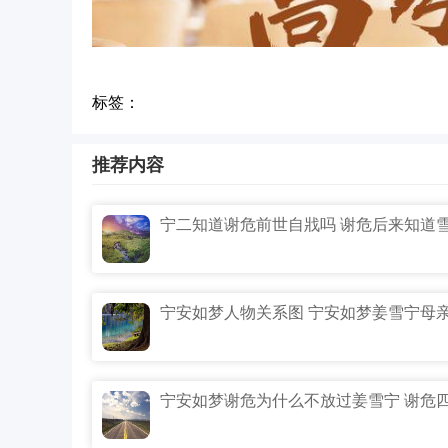
标签：
推荐内容
11、向理想奔跑，时间会给你答案。
12、道阻且长，行则将至，行而不辍未来可期
13、花香满园沁心脾，六月捷报传喜气。一举
14、巍巍山海无障目，不负十年寒窗苦。
15、苦尽甘来的那一天，山河星月都做贺礼。