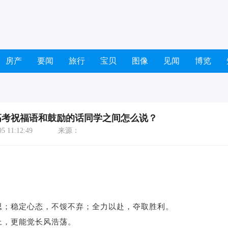
房产
要闻
旅行
宝贝
图像
见闻
博览
高考祝福语和鼓励的话同学之间怎么说？
 11:12:49
来源：
；稳定心态，不馁不弃；全力以赴，夺取胜利。
，更能觉长风浩荡。