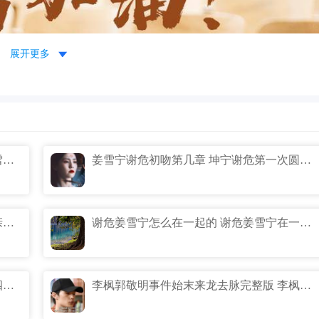
展开更多
宁二知道谢危前世自戕吗 谢危后来知道雪宁是重生的吗？
姜雪宁谢危初吻第几章 坤宁谢危第一次圆房开车肉在哪一章原文描
宁安如梦人物关系图 宁安如梦姜雪宁母亲最后结局是什么？
谢危姜雪宁怎么在一起的 谢危姜雪宁在一起是哪一章？
。
成功跃龙门，亲友相贺笑纷纷。
宁安如梦谢危为什么不放过姜雪宁 谢危四年前告诉了姜雪宁什么秘密？
李枫郭敬明事件始末来龙去脉完整版 李枫案件最终判决结果