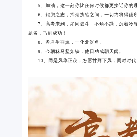
5、加油，这一刻你比任何时候都更接近你的
6、鲲鹏之志，挥毫执笔之间，一切终将得偿
7、高考来到，如同战斗，不烦不躁，沉着冷静
题名，马到成功！
8、希君生羽翼，一化北溟鱼。
9、今朝秣马坚如铁，他日功成朝天阙。
10、同是风华正茂，怎愿甘拜下风；同时时代