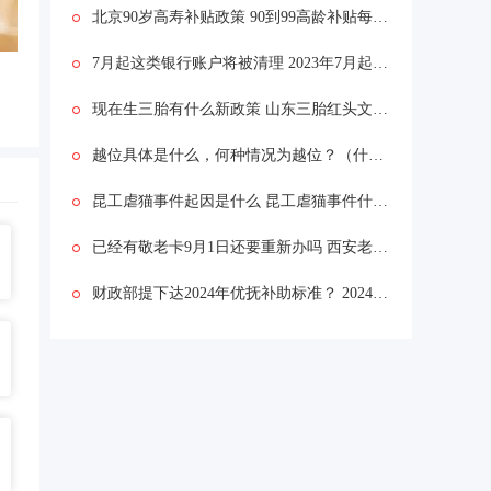
北京90岁高寿补贴政策 90到99高龄补贴每月多少钱？
7月起这类银行账户将被清理 2023年7月起这类银行账户将被清理为什么
现在生三胎有什么新政策 山东三胎红头文件下达了吗
越位具体是什么，何种情况为越位？（什么是越位？）
昆工虐猫事件起因是什么 昆工虐猫事件什么情况真假
已经有敬老卡9月1日还要重新办吗 西安老年卡9月1日是否取消
财政部提下达2024年优抚补助标准？ 2024年优抚金是多少