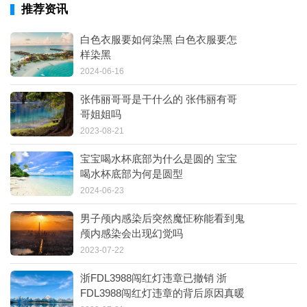
推荐资讯
白色衣服要如何染黑 白色衣服要怎
样染黑
2024-06-16
张伟丽哥哥是干什么的 张伟丽有哥
哥姐姐吗
2023-08-21
宝宝喝水杯底部为什么是圆的 宝宝
喝水杯底部为何是圆型
2024-06-23
男子颅内感染后突然魔怔称能看到鬼
颅内感染会出现幻觉吗
2023-07-22
浙FDL3988闯红灯违章已撤销 浙
FDL3988闯红灯违章的背后原因真暖