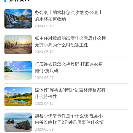
办公桌上的水杯怎么收纳 办公桌上
的水杯如何收纳
2024-06-19
狐主任对蟑螂的态度什么意思什么梗
无穷小亮为什么叫他狐主任
2023-06-17
打底连衣裙怎么挑尺码 打底连衣裙
如何·挑尺码
2024-06-27
媒体评“浮桥案”特殊性 吉林浮桥案有
什么特殊性
2023-07-12
魏县小佛爷事件是个什么梗 魏县小
佛爷长啥样子2分钟录屏事件什么情
况真假
2023-06-09