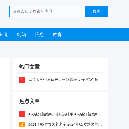
知道
朝闻
信息
教育
热门文章
1
母亲买三个座位被男子骂霸座 女子买3个座位被无座大爷骂哭怎么回事
热点文章
1
4人强奸新娘8小时判决结果 4人强奸新娘8小时案件嫌疑犯判刑什么情况
2
2024年65岁农民养老金 2024年65岁农民养老金上涨多少