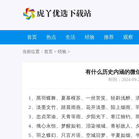
首页
热点
生活
经验
推荐
观察
当前位置：
首页
>
经验
>
有什么历史内涵的微
时间：2024-09-20
1、黑羽蝶舞、夏慕槿苏、一丝苦笑、轻斟浅醉、
2、淡墨文竹、踏晨雨燕、花开淡墨、陌上烟雨、
3、忠贞罘渝、天青等雨、夕阳光下、寒江独钓、
4、俄心永恒、梦醒如初、泪染倾城、青衫故人、
5、羽之蝶幻、只言片语、空城旧梦、半夏如烟、