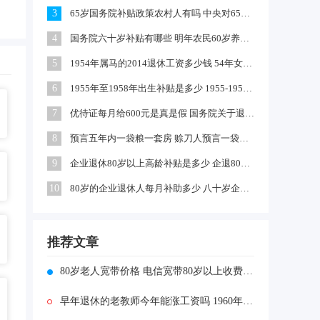
3
65岁国务院补贴政策农村人有吗 中央对65岁以上老人有补贴吗
4
国务院六十岁补贴有哪些 明年农民60岁养老金每月领多少钱
5
1954年属马的2014退休工资多少钱 54年女马出生农村每年养老金多少
6
1955年至1958年出生补贴是多少 1955-1958年出生补贴在哪领
7
优待证每月给600元是真是假 国务院关于退伍军人每月补助文件
8
预言五年内一袋粮一套房 赊刀人预言一袋面换五栋楼真的吗
9
企业退休80岁以上高龄补贴是多少 企退80岁以上有100元补贴吗
10
80岁的企业退休人每月补助多少 八十岁企退人员补发工资吗
推荐文章
80岁老人宽带价格 电信宽带80岁以上收费标准多少
早年退休的老教师今年能涨工资吗 1960年老师工资多少钱啊