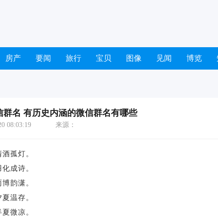
房产
要闻
旅行
宝贝
图像
见闻
博览
信群名 有历史内涵的微信群名有哪些
 08:03:19
来源：
清酒孤灯。
羽化成诗。
雨博韵潇。
夕夏温存。
半夏微凉。