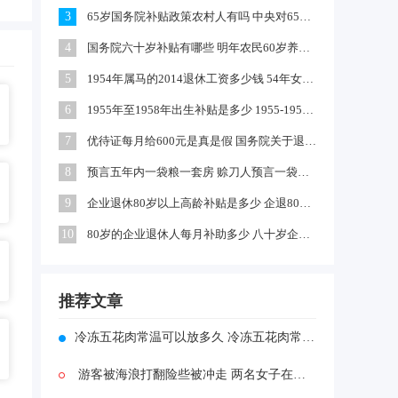
3
65岁国务院补贴政策农村人有吗 中央对65岁以上老人有补贴吗
4
国务院六十岁补贴有哪些 明年农民60岁养老金每月领多少钱
5
1954年属马的2014退休工资多少钱 54年女马出生农村每年养老金多少
6
1955年至1958年出生补贴是多少 1955-1958年出生补贴在哪领
7
优待证每月给600元是真是假 国务院关于退伍军人每月补助文件
8
预言五年内一袋粮一套房 赊刀人预言一袋面换五栋楼真的吗
9
企业退休80岁以上高龄补贴是多少 企退80岁以上有100元补贴吗
10
80岁的企业退休人每月补助多少 八十岁企退人员补发工资吗
推荐文章
冷冻五花肉常温可以放多久 冷冻五花肉常温可以放多长时间
游客被海浪打翻险些被冲走 两名女子在青岛险些被大浪卷走怎么回事