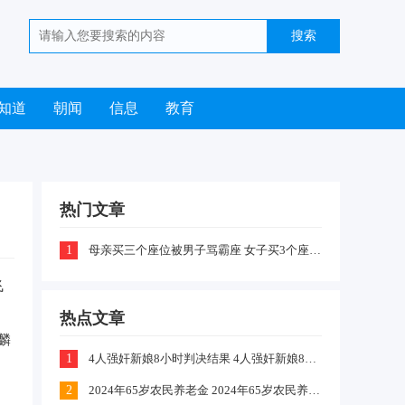
知道
朝闻
信息
教育
热门文章
1
母亲买三个座位被男子骂霸座 女子买3个座位被无座大爷骂哭怎么回事
飞
热点文章
麟
1
4人强奸新娘8小时判决结果 4人强奸新娘8小时案件嫌疑犯判刑什么情况
2
2024年65岁农民养老金 2024年65岁农民养老金上涨多少