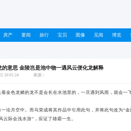
房产
要闻
旅行
宝贝
图像
见闻
博览
龙的意思 金陵岂是池中物一遇风云便化龙解释
 10:01:24
来源：
：长着金色龙鳞的龙不是会长在水池里的，一旦遇到风雨，就会一
卷一论月空中。而马荣成将其作品中引用此句，并将此句改为“金
风云际会浅水游”，应证了雄霸一生。