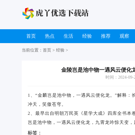
首页
热点
生活
经验
推荐
观察
当前位置：
首页
>
经验
>
金陵岂是池中物一遇风云便化
时间：2024-09-22
1、“金麟岂是池中物，一遇风云便化龙。”解释
冲天，笑傲苍穹。
2、最早出自明朝万民英《星学大成》四库全书本
岂是池中物，一遇风云便化龙，九霄龙吟惊天变，
标签：