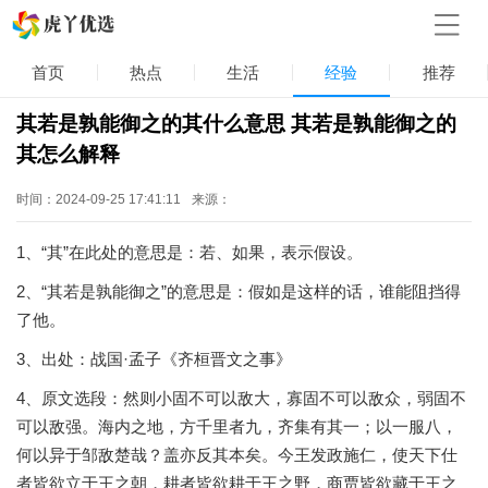
首页
热点
生活
经验
推荐
其若是孰能御之的其什么意思 其若是孰能御之的
其怎么解释
时间：2024-09-25 17:41:11
来源：
1、“其”在此处的意思是：若、如果，表示假设。
2、“其若是孰能御之”的意思是：假如是这样的话，谁能阻挡得
了他。
3、出处：战国·孟子《齐桓晋文之事》
4、原文选段：然则小固不可以敌大，寡固不可以敌众，弱固不
可以敌强。海内之地，方千里者九，齐集有其一；以一服八，
何以异于邹敌楚哉？盖亦反其本矣。今王发政施仁，使天下仕
者皆欲立于王之朝，耕者皆欲耕于王之野，商贾皆欲藏于王之