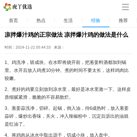
首页
热点
生活
经验
推荐
凉拌爆汁鸡的正宗做法 凉拌爆汁鸡的做法是什么
时间：2024-11-21 05:44:33
来源：
1、鸡洗净，斩成块。在水即将烧开前，把葱姜料酒都加到锅
里。水开后放入鸡煮10分钟。煮的时间不要太长，这样鸡肉比
较嫩。
2、煮好的鸡要立刻放到凉水里，最好是冰水里激一下。这样皮
质细腻紧滑，脆脆的不容易散烂。
3、葱姜蒜洗净，切碎。起锅，倒入油，待6成热时，放入葱姜
蒜碎，爆炒出香味，关火，冲入辣椒粉中，沉淀后沥出的油就
是红油了。
4、将鸡肉从冰水中取出沥干，切成小块，放入盘中。