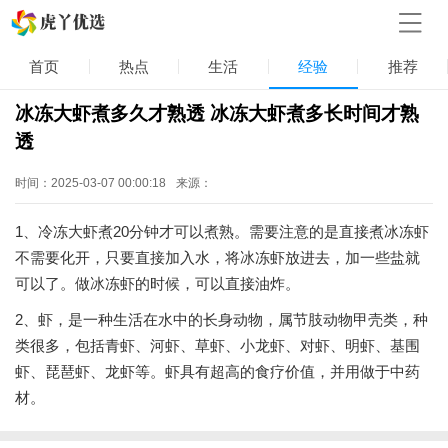
首页
热点
生活
经验
推荐
冰冻大虾煮多久才熟透 冰冻大虾煮多长时间才熟
透
时间：2025-03-07 00:00:18
来源：
1、冷冻大虾煮20分钟才可以煮熟。需要注意的是直接煮冰冻虾
不需要化开，只要直接加入水，将冰冻虾放进去，加一些盐就
可以了。做冰冻虾的时候，可以直接油炸。
2、虾，是一种生活在水中的长身动物，属节肢动物甲壳类，种
类很多，包括青虾、河虾、草虾、小龙虾、对虾、明虾、基围
虾、琵琶虾、龙虾等。虾具有超高的食疗价值，并用做于中药
材。