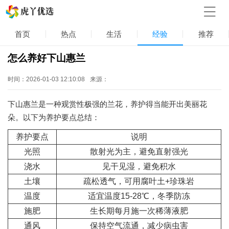
首页
热点
生活
经验
推荐
怎么养好下山惠兰
时间：2026-01-03 12:10:08
来源：
下山惠兰是一种观赏性极强的兰花，养护得当能开出美丽花
朵。以下为养护要点总结：
养护要点
说明
光照
散射光为主，避免直射强光
浇水
见干见湿，避免积水
土壤
疏松透气，可用腐叶土+珍珠岩
温度
适宜温度15-28℃，冬季防冻
施肥
生长期每月施一次稀薄液肥
通风
保持空气流通，减少病虫害