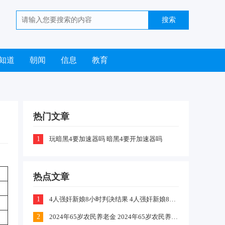
知道
朝闻
信息
教育
热门文章
1
玩暗黑4要加速器吗 暗黑4要开加速器吗
热点文章
。
1
4人强奸新娘8小时判决结果 4人强奸新娘8小时案件嫌疑犯判刑什么情况
2
2024年65岁农民养老金 2024年65岁农民养老金上涨多少