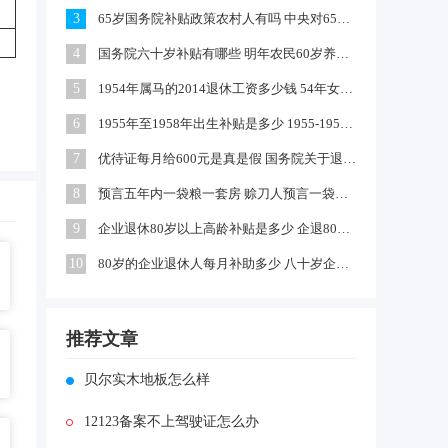
3
65岁国务院补贴政策农村人有吗 中央对65岁以上老人有补贴吗
4
国务院六十岁补贴有哪些 明年农民60岁养老金每月领多少钱
5
1954年属马的2014退休工资多少钱 54年女马出生农村每年养老金多少
6
1955年至1958年出生补贴是多少 1955-1958年出生补贴在哪领
7
优待证每月给600元是真是假 国务院关于退伍军人每月补助文件
8
预言五年内一袋粮一套房 赊刀人预言一袋面换五栋楼真的吗
9
企业退休80岁以上高龄补贴是多少 企退80岁以上有100元补贴吗
10
80岁的企业退休人每月补助多少 八十岁企退人员补发工资吗
推荐文章
贝尔实木地板怎么样
12123备案不上驾驶证怎么办