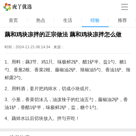
首页
热点
生活
经验
推荐
藕和鸡块凉拌的正宗做法 藕和鸡块凉拌怎么做
时间：2024-11-21 06:14:34
来源：
1、用料：藕3节、鸡1只、味极鲜2铲、醋1铲半、盐1勺、糖1
勺、香葱2根、香菜2根、藤椒油2铲、辣椒油5勺、香油1铲、辣
鲜露2勺。
2、用料酒，姜片把鸡焯水，切成小块或片。
3、小葱，香菜切沫儿，油泼辣子的红油五勺，藤椒油2铲，香
油1铲，香醋1铲半，味极鲜2铲，盐，糖个1勺。
4、藕焯水以后切块放入。拌匀开吃！