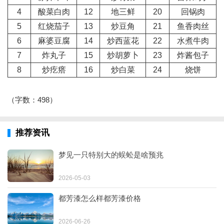
4
酸菜白肉
12
地三鲜
20
回锅肉
5
红烧茄子
13
炒豆角
21
鱼香肉丝
6
麻婆豆腐
14
炒西蓝花
22
水煮牛肉
7
炸丸子
15
炒胡萝卜
23
炸酱包子
8
炒疙瘩
16
炒白菜
24
烧饼
（字数：498）
推荐资讯
梦见一只特别大的蜈蚣是啥预兆
2026-05-03
都芳漆怎么样都芳漆价格
2026-06-26