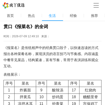
首页
热点
生活
经验
推荐
贯口《报菜名》的全词
时间：2026-07-09 12:49:10
来源：
《报菜名》是传统相声中的经典贯口段子，以快速连读的方式
报出各种菜肴名称，展现演员的语言技巧与节奏感。内容涵盖
中餐常见菜品，结构紧凑，富有节奏，常用于表演训练和观众
互动。
表格展示：
序号
菜名
序号
菜名
序号
菜名
1
炸酱面
9
酸辣汤
17
红烧肉
2
拌黄瓜
10
炒鸡蛋
18
糖醋里脊
3
凉拌木耳
11
炒青菜
19
宫保鸡丁